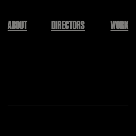
ABOUT
DIRECTORS
WORK
ENHYPEN
FEVER
Nuri Jeong
Director: Nuri Jeong
Assistant Director: Seonjin Lee, Hanwool Jung
Producer: KEEPUSWEIRD
토스증권